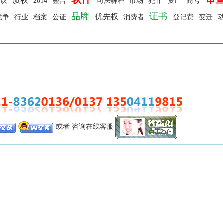
质权
协议
2014
整合
司法解释
市场
犯罪
资产
商号
品牌
证书
优先权
竞争
行业
档案
公证
消费者
登记费
变迁
或者 咨询在线客服