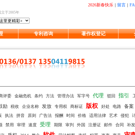
2026新春快乐
|
留言
|
FA
成立于2005年
理
专利咨询
著作权登记
代理
指引
商评委
金融危机
条约
方法
管理办法
军字号
驳回
版权
鼓励
发放
备案
税收
企业名称
专用权
商标证
好处
电路
版
执法
拼音
原则
广告法
报酬
时间
价格
适用法律
艺术
侵犯
受理
额
禁用
审理
速度
期限
审判
外国
注册证
邮件
合同
补
软件
审