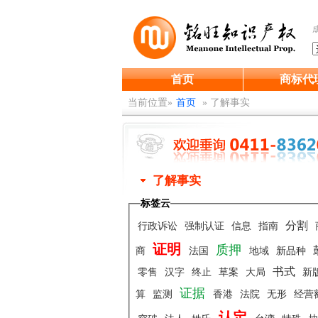
首页
商标代
当前位置»
首页
»
了解事实
了解事实
标签云
分割
行政诉讼
强制认证
信息
指南
证明
质押
商
法国
地域
新品种
书式
零售
汉字
终止
草案
大局
新
证据
算
监测
香港
法院
无形
经营
认定