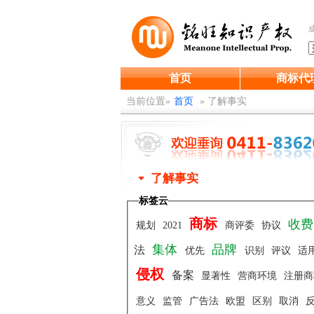
首页
商标代
当前位置»
首页
»
了解事实
了解事实
标签云
商标
收
规划
2021
商评委
协议
集体
品牌
法
优先
识别
评议
适
侵权
备案
显著性
营商环境
注册
意义
监管
广告法
欧盟
区别
取消