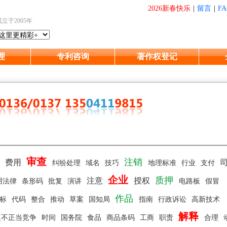
2026新春快乐
|
留言
|
FA
成立于2005年
理
专利咨询
著作权登记
审查
费
注销
费用
纠纷处理
域名
技巧
地理标准
行业
支付
企业
质押
注意
授权
用法律
条形码
批复
演讲
电路板
假冒
作品
商标
代码
整合
推动
草案
国知局
指南
行政诉讼
高新技术
解释
反不正当竞争
时间
国务院
食品
商品条码
工商
职责
合理