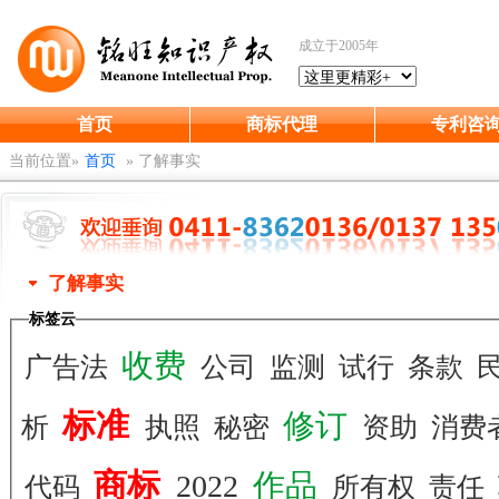
成立于2005年
首页
商标代理
专利咨
当前位置»
首页
»
了解事实
了解事实
标签云
收费
广告法
公司
监测
试行
条款
标准
修订
析
执照
秘密
资助
消费
商标
作品
2022
代码
所有权
责任