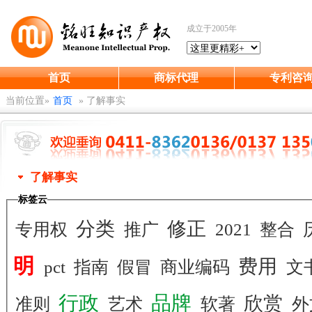
成立于2005年
首页
商标代理
专利咨
当前位置»
首页
»
了解事实
了解事实
标签云
分类
修正
专用权
推广
2021
整合
明
费用
pct
指南
假冒
商业编码
文
行政
品牌
欣赏
准则
艺术
软著
外