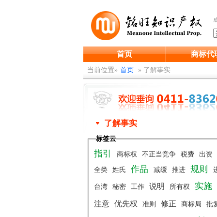
首页
商标代
当前位置»
首页
»
了解事实
了解事实
标签云
指引
商标权
不正当竞争
税费
出资
作品
规则
全类
姓氏
减缓
推进
实施
说明
台湾
秘密
工作
所有权
注意
优先权
修正
准则
商标局
批