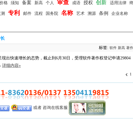
审查
创新
备案
授权
价格
须知
新高
个人
成语
适用法律
专利
名称
条例
监测
邮件
流程
国务院
艺术
溯源
企业名称
增长
标签:
软件
新高
著
现出快速增长的态势，截止到6月30日，受理软件著作权登记申请29804
%
详细内容»
1
或者 咨询在线客服