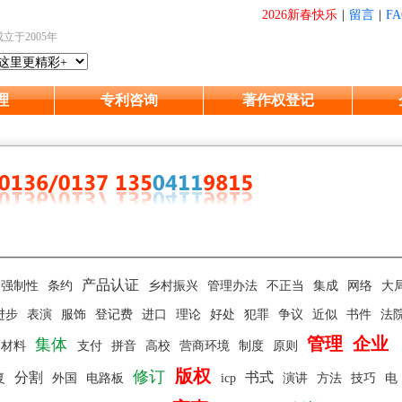
2026新春快乐
|
留言
|
FA
成立于2005年
理
专利咨询
著作权登记
产品认证
强制性
条约
乡村振兴
管理办法
不正当
集成
网络
大
进步
表演
服饰
登记费
进口
理论
好处
犯罪
争议
近似
书件
法
管理
企业
集体
材料
支付
拼音
高校
营商环境
制度
原则
版权
修订
分割
书式
复
外国
电路板
icp
演讲
方法
技巧
电