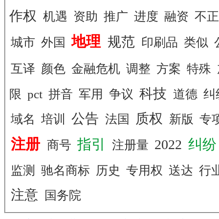
作权
机遇
资助
推广
进度
融资
不
地理
规范
城市
外国
印刷品
类似
互译
颜色
金融危机
调整
方案
特殊
科技
限
pct
拼音
军用
争议
道德
纠
公告
质权
域名
培训
法国
新版
专
注册
指引
纠
2022
商号
注册量
监测
驰名商标
历史
专用权
送达
行
注意
国务院