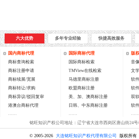
六大优势
多年专业经验
快捷高效服务
国内商标代理
国际商标代理
版
商标查询检索
国际商标检索
音
商标注册申请
TMView在线检索
文
商标续展/宽展
马德里商标注册
软件
商标转让/求购
欧盟商标注册
软
商标异议
/
驳回复审
美、加、澳商标注册
双
港澳台商标代理
日
韩
、中东商标注册
软
……
……
…
铭旺知识产权公司地址：辽宁省大连市西岗区唐山街24号春晖
© 2005-2026
大连铭旺知识产权代理有限公司
版权所有