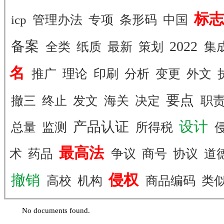
标
icp
管理办法
专项
条形码
中国
备案
2022
全类
纸质
最新
策划
集
名
推广
理论
印刷
分析
变更
外文
要点
撤三
终止
发文
海关
决定
职
设计
产品认证
总量
监测
所得税
最高法
术
药品
争议
商号
协议
道
侵权
撤销
高校
机构
商品编码
类
No documents found.