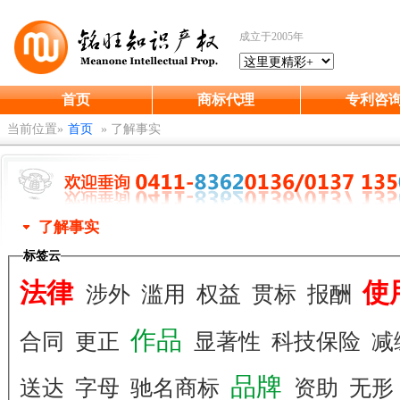
成立于2005年
首页
商标代理
专利咨
当前位置»
首页
»
了解事实
了解事实
标签云
法律
使
涉外
滥用
权益
贯标
报酬
作品
合同
更正
显著性
科技保险
减
品牌
送达
字母
驰名商标
资助
无形