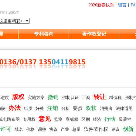
2026新春快乐
|
留言
|
FA
成立于2005年
理
专利咨询
著作权登记
版权
转让
撤销
进度
实施方案
强制认证
工商
增值税
强制
办法
注销
双软
要点
法院
纸质
好处
分析
消费者
法律适用
意见
行动
成电路布图
专用权
监测
商标权
区别
经济
显著性
许可
创新
软件著作权
域名
价格
调整
协议
产业
总量
评议