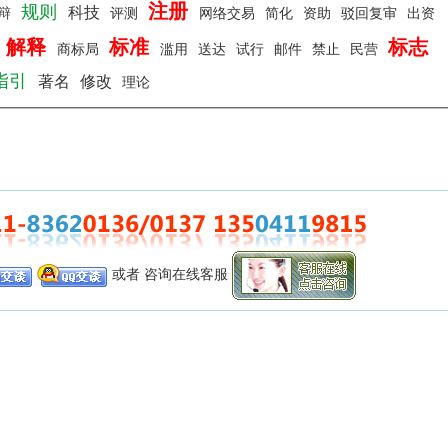
注册
规则
科技
辩
评测
网络交易
简化
资助
驳回复审
出资
解释
标准
标志
商标局
滥用
送达
试行
邮件
禁止
民营
指引
著名
修改
理论
或者 咨询在线客服