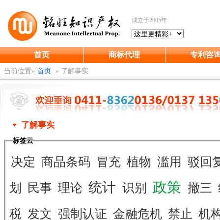
成立于2005年
首页
商标代理
专利咨
当前位置»
首页
»
了解事实
了解事实
标签云
决定
商品条码
冒充
植物
滥用
驳回
政策
统计
划
民事
理论
识别
撤三
税
发文
强制认证
金融危机
禁止
机