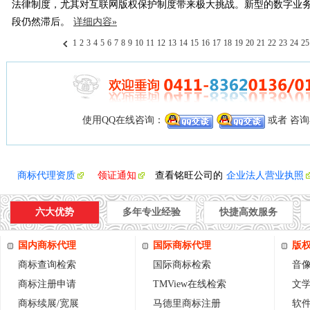
法律制度，尤其对互联网版权保护制度带来极大挑战。新型的数字业
段仍然滞后。
详细内容»
1
2
3
4
5
6
7
8
9
10
11
12
13
14
15
16
17
18
19
20
21
22
23
24
25
使用QQ在线咨询：
或者 咨
商标代理资质
领证通知
查看铭旺公司的
企业法人营业执照
六大优势
多年专业经验
快捷高效服务
国内商标代理
国际商标代理
版
商标查询检索
国际商标检索
音
商标注册申请
TMView在线检索
文
商标续展/宽展
马德里商标注册
软件