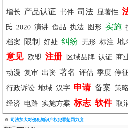
产品认证
司法
增长
书件
显著性
实施
氏
2020
演讲
食品
执法
图形
纠纷
限制
地
档案
好处
无形
标注
意见
注册
欧盟
区域品牌
认证
商
著名
动漫
复审
出资
评估
季度
停
申请
备案
行政诉讼
地域
汉字
策
标志
软件
经济
电路
实施方案
取
司法加大对侵犯知识产权犯罪惩罚力度